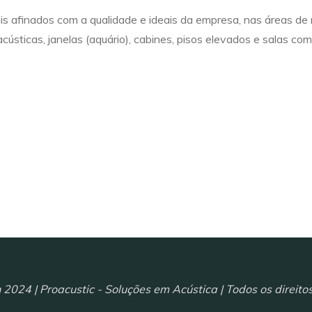
s afinados com a qualidade e ideais da empresa, nas áreas de m
cústicas, janelas (aquário), cabines, pisos elevados e salas co
 2024 | Proacustic - Soluções em Acústica | Todos os direito