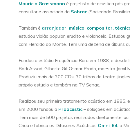
Mauricio Grassmann
é projetista de acústica pós g
consultor e associado da
Sobrac
(Sociedade Brasileir
Também é
arranjador, músico, compositor, técnic
estudou violão popular, erudito e violoncelo. Estudou 
com Heraldo do Monte. Tem uma dezena de álbuns autor
Fundou o estúdio Frequência Rara em 1988, e desde 
Badi Assad, Gilberto Gil, Osmar Prado, maestro Jamil M
Produziu mais de 300 CDs, 30 trilhas de teatro, jingle
próprio estúdio e também na TV Senac.
Realizou seu primeiro tratamento acústico em 1985, 
Em 2000 fundou a
Proacustic
– soluções em acústica
Tem mais de 500 projetos realizados diretamente, ou 
Criou e fabrica os Difusores Acústicos
Omni-64
, o M