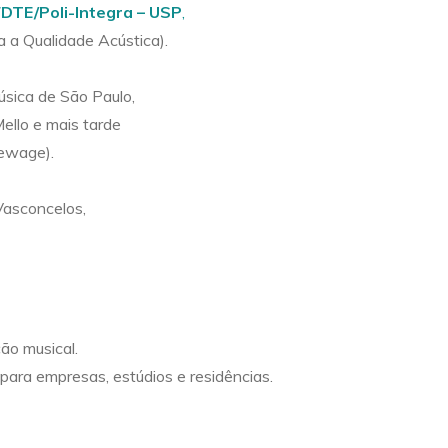
FDTE/Poli-Integra – USP
,
ra a Qualidade Acústica).
úsica de São Paulo,
Mello e mais tarde
newage).
Vasconcelos,
ão musical.
para empresas, estúdios e residências.