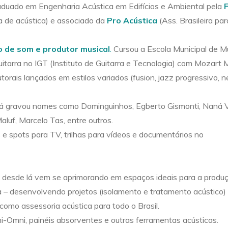
raduado em Engenharia Acústica em Edifícios e Ambiental pela
a de acústica) e associado da
Pro Acústica
(Ass. Brasileira pa
o de som e produtor musical
.
Cursou a Escola Municipal de M
guitarra no IGT (Instituto de Guitarra e Tecnologia) com Mozart 
ais lançados em estilos variados (fusion, jazz progressivo, 
lá gravou nomes como Dominguinhos, Egberto Gismonti, Naná 
aluf, Marcelo Tas, entre outros.
s e spots para TV, trilhas para vídeos e documentários no
e desde lá vem se aprimorando em espaços ideais para a produç
 – desenvolvendo projetos (isolamento e tratamento acústico) 
como assessoria acústica para todo o Brasil.
ini-Omni, painéis absorventes e outras ferramentas acústicas.