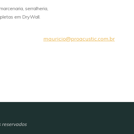
arcenaria, serralheria,
mpletas em DryWall.
mauricio@proacustic.com.br
s reservados