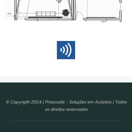
© Copyrigth 2024 | Proacustic - Soluções em Acústica | Todos
os direitos reservados