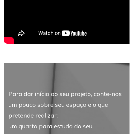
Para dar início ao seu projeto, conte-nos
um pouco sobre seu espaço e o que
pretende realizar;
um quarto para estudo do seu